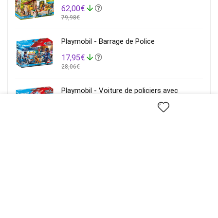
62,00€
79,98€
Playmobil - Barrage de Police
17,95€
28,06€
Playmobil - Voiture de policiers avec
gyrophare et sirène
44,20€
51,20€
Playmobil - Salon Moderne
27,00€
33,99€
Playmobil - Ile avec Vacancier
61,00€