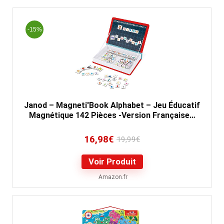
-15%
Janod – Magneti'Book Alphabet – Jeu Éducatif
Magnétique 142 Pièces -Version Française…
16,98
€
19,99
€
Voir Produit
Amazon.fr