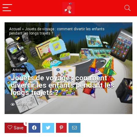
Accueil
»
Jouets de voyage : comment divertir les enfants
pendant les longs trajets ?
Articles
Jouets de voyage : comment
divertir les enfants pendant les
longs trajets ?
14996
0
Save