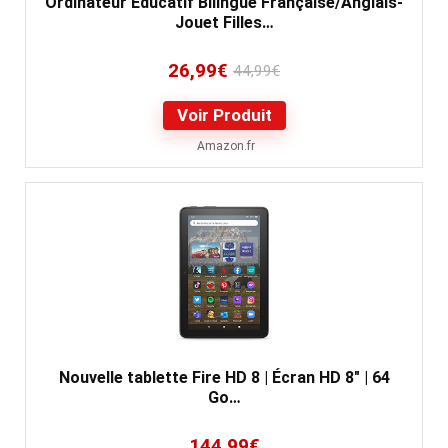
Ordinateur Éducatif Bilingue Française/Anglais-
Jouet Filles…
26,99
€
44,99
€
Voir Produit
Amazon.fr
Nouvelle tablette Fire HD 8 | Écran HD 8" | 64
Go…
144,99
€