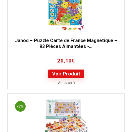
Janod – Puzzle Carte de France Magnétique –
93 Pièces Aimantées -…
20,10
€
Voir Produit
Amazon.fr
-3%