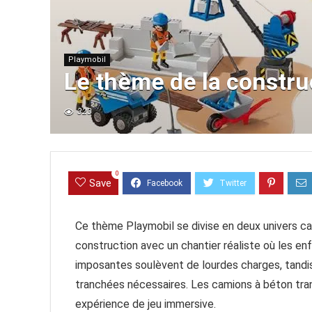
Playmobil
Le thème de la constru
323
0
Save
Ce thème Playmobil se divise en deux univers cap
construction avec un chantier réaliste où les enf
imposantes soulèvent de lourdes charges, tandi
tranchées nécessaires. Les camions à béton tran
expérience de jeu immersive.