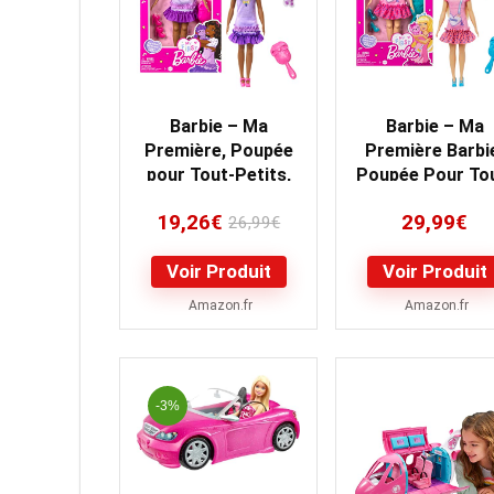
Barbie – Ma
Barbie – Ma
Première, Poupée
Première Barbi
pour Tout-Petits,
Poupée Pour To
Ma Première
Petits, Ma
19,26
€
29,99
€
Poupée Brooklyn,
26,99
€
Première Barbi
34…
Poupée…
Voir Produit
Voir Produit
Amazon.fr
Amazon.fr
-3%