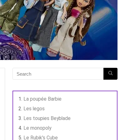
La poupée Barbie
Les legos
Les toupies Beyblade
Le monopoly
Le Rubik's Cube