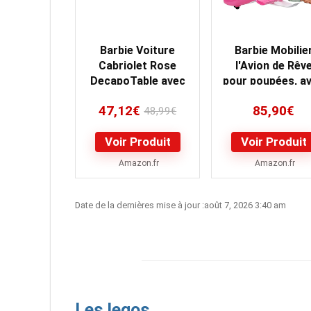
Barbie Voiture
Barbie Mobilie
Cabriolet Rose
l'Avion de Rêv
DecapoTable avec
pour poupées, a
deux Siages Noirs
mobilier,
47,12
€
85,90
€
et Ceintures,
48,99
€
Rangements e
Poupee…
plus…
Voir Produit
Voir Produit
Amazon.fr
Amazon.fr
Date de la dernières mise à jour :août 7, 2026 3:40 am
Les legos