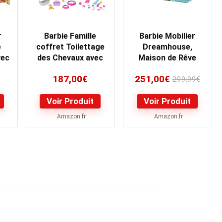
r
Barbie Famille
Barbie Mobilier
e
coffret Toilettage
Dreamhouse,
vec
des Chevaux avec
Maison de Rêve
poupée blonde,
pour poupées sur 3
187,00
€
251,00
€
t
2 figurines et plus…
niveaux, 109…
299,99
€
Voir Produit
Voir Produit
Amazon.fr
Amazon.fr