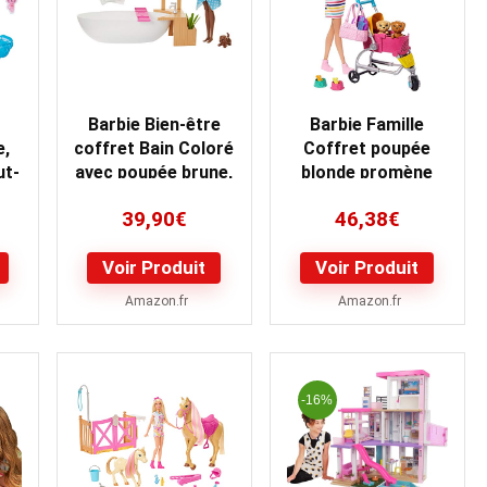
Barbie Bien-être
Barbie Famille
e,
coffret Bain Coloré
Coffret poupée
ut-
avec poupée brune,
blonde promène
baignoire, figurine
ses chiots, deux
39,90
€
46,38
€
e
chiot et…
figurines animaux
et…
Voir Produit
Voir Produit
Amazon.fr
Amazon.fr
-16%